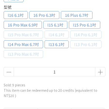
型號
I16 6.1吋
16 Pro 6.3吋
16 Plus 6.7吋
16 Pro Max 6.9吋
I15 6.1吋
I15 Pro 6.1吋
I15 Pro Max 6.7吋
I14 6.1吋
I14 Pro 6.1吋
I14 Pro Max 6.7吋
I13 6.1吋
I13 Pro 6.1吋
I13 Pro Max 6.7吋
Sold: 9 pieces
This item can be redeemed up to
20
credits (equivalent to
NT$20
)