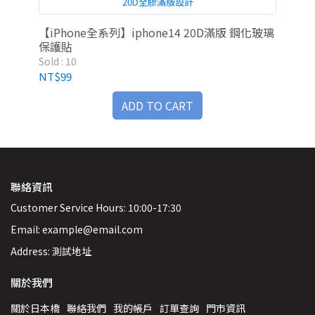
20D全膠滿版設計
機麥克
【iPhone全系列】iphone14 20D滿版 鋼化玻璃
iP
保護貼
Sold : 10
Sold
NT$99
NT
ADD TO CART
聯絡資訊
Customer Service Hours: 10:00-17:30
Email: example@email.com
Address: 測試地址
關於我們
關於日本橋
聯絡我們
我的帳戶
訂單查詢
門市資訊