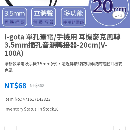
1
/
2
i-gota 單孔筆電/手機用 耳機麥克風轉
3.5mm插孔音源轉接器-20cm(V-
100A)
讓新款筆電及手機3.5mm(母)，透過轉接線使用傳統的電腦耳機麥
克風
NT$68
NT$368
Item No.:
471617143823
Inventory Status:
In Stock10