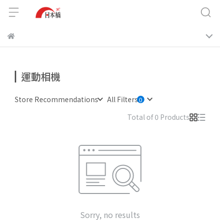
運動相機
Store Recommendations
All Filters
Total of 0 Products
Sorry, no results