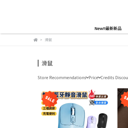
New!!最新新品
滑鼠
滑鼠
Store Recommendations
Price
Credits Disco