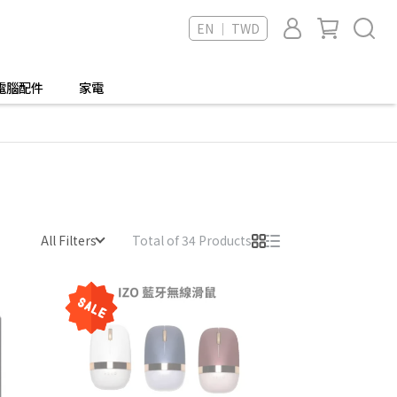
EN ｜ TWD
電腦配件
家電
All Filters
Total of 34 Products