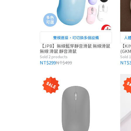
雙模連接，可切換多個設備
人
【JPB】無線藍芽靜音滑鼠 無線滑鼠
【KI
無線 滑鼠 靜音滑鼠
(GK
貨
Sold 2 products
Sold 
NT$299
NT$499
NT$3