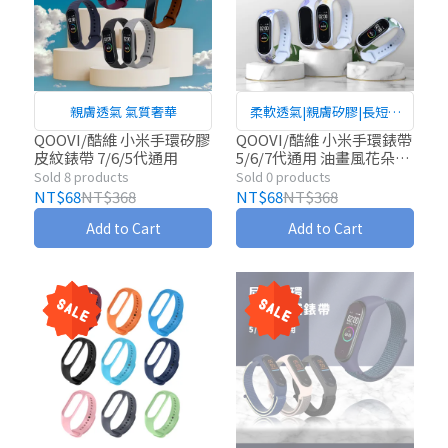
親膚透氣 氣質奢華
柔軟透氣|親膚矽膠|長短可
調
QOOVI/酷維 小米手環矽膠
QOOVI/酷維 小米手環錶帶
皮紋錶帶 7/6/5代通用
5/6/7代通用 油畫風花朵系
列
Sold 8 products
Sold 0 products
NT$68
NT$368
NT$68
NT$368
Add to Cart
Add to Cart