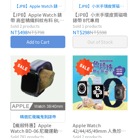
【JPB】Apple Watch 錶帶
【JPB】小米手環皮質磁吸
高密精織斜紋布料 BL
錶帶 8代專用
【JPB】Apple Watch 錶
【JPB】小米手環皮質磁吸
帶 高密精織斜紋布料 BL
錶帶 8代專用
(38/40/41/42/44/45/49)
(38/40/41/42/44/45/49)
Sold 2 products
Sold 1 products
NT$498
NT$798
NT$298
NT$598
Add to Cart
Out of Stock
精選尼龍魔鬼氈錶帶
【瘋殺特惠】Apple
Apple Watch
Watch BD-06 尼龍運動型
42/44/45/49mm 人魚珍珠
錶環-38/40mm條紋紫
樹脂錶帶
Sold 781 products
Sold 2 products