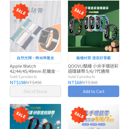
自然光輝，時尚帶著走
編織材質 透氣好穿戴
Apple Watch
QOOVI/酷維 小米手環迷彩
42/44/45/49mm 尼龍金屬
迴環錶帶 5/6/7代通用
錶帶 (贈一字螺絲起子)
Sold 5 products
Sold 0 products
NT$198
NT$498
NT$68
NT$368
Out of Stock
Add to Cart