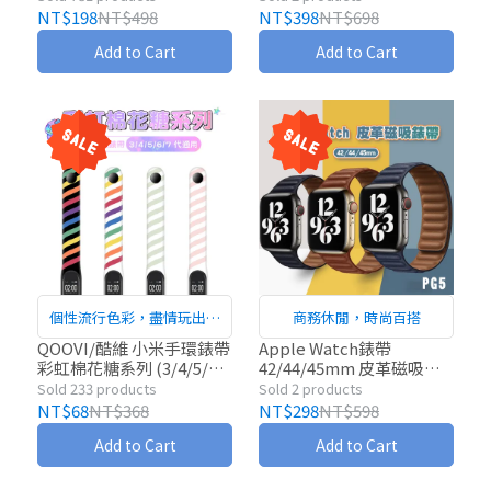
NT$198
NT$498
NT$398
NT$698
Add to Cart
Add to Cart
個性流行色彩，盡情玩出自
商務休閒，時尚百搭
我搭配
QOOVI/酷維 小米手環錶帶
Apple Watch錶帶
彩虹棉花糖系列 (3/4/5/6/7
42/44/45mm 皮革磁吸款
代通用)
PG5
Sold 233 products
Sold 2 products
NT$68
NT$368
NT$298
NT$598
Add to Cart
Add to Cart