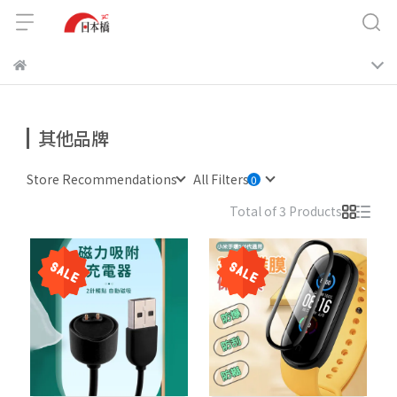
其他品牌
Store Recommendations
All Filters
Total of 3 Products