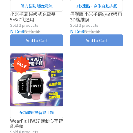
磁力強勁 穩定電流
1秒速貼，奈米自動排氣
小米手環 磁吸式充電器
保護膜 小米手環5/6代通用
5/6/7代通用
3D纖維膜
Sold 3 products
Sold 3 products
NT$68
NT$368
NT$68
NT$368
Add to Cart
Add to Cart
多功能運動智能手錶
WearFit HW37 運動心率智
能手錶
Sold 0 products