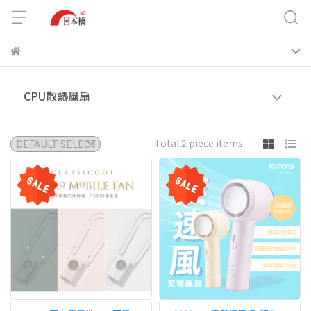
CPU散熱風扇
Total 2 piece items