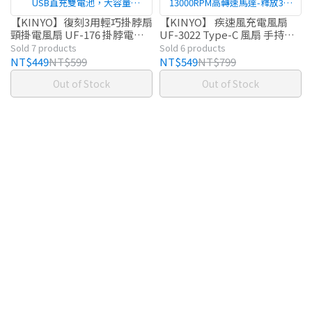
USB直充雙電池，大容量
13000RPM高轉速馬達-釋放3倍
2000mAh電池，超長續航7小時
風力
【KINYO】復刻3用輕巧掛脖扇
【KINYO】 疾速風充電風扇
頸掛電風扇 UF-176 掛脖電風
UF-3022 Type-C 風扇 手持電
扇 頸掛USB風扇 隨身風扇 行
風扇 手持風扇 小風扇 電風扇
Sold 7 products
Sold 6 products
動風扇
隨身扇
NT$449
NT$599
NT$549
NT$799
Out of Stock
Out of Stock