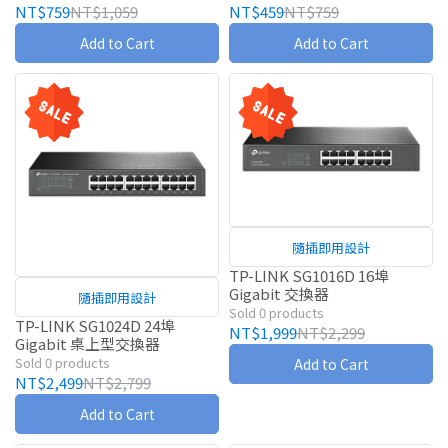
NT$759
NT$1,059
NT$459
NT$759
Add to Cart
Add to Cart
隨插即用設計
TP-LINK SG1016D 16埠
Gigabit 交換器
隨插即用設計
Sold 0 products
TP-LINK SG1024D 24埠
NT$1,999
NT$2,299
Gigabit 桌上型交換器
Sold 0 products
Add to Cart
NT$2,499
NT$2,799
Add to Cart