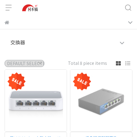
交換器
Total 8 piece items