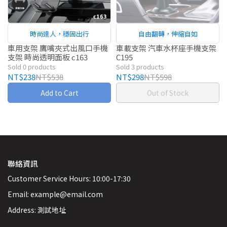
時尚達人，穩固出行
自由翻轉，伸縮自如
車用支架 鷹嘴夾式出風口手機
車載支架 汽車水杯座手機支架
支架 時尚透明面板 c163
C195
Sold 0 products
Sold 3 products
NT$238
NT$538
NT$298
NT$598
Add to Cart
Out of Stock
聯絡資訊
Customer Service Hours: 10:00-17:30
Email: example@email.com
Address: 測試地址