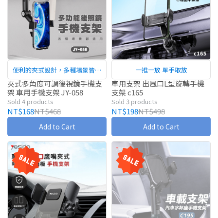
便利的夾式設計，多種場景皆適
一推一放 單手取放
用！
夾式多角度可調後視鏡手機支
車用支架 出風口L型旋轉手機
架 車用手機支架 JY-058
支架 c165
Sold 4 products
Sold 3 products
NT$168
NT$468
NT$198
NT$498
Add to Cart
Add to Cart