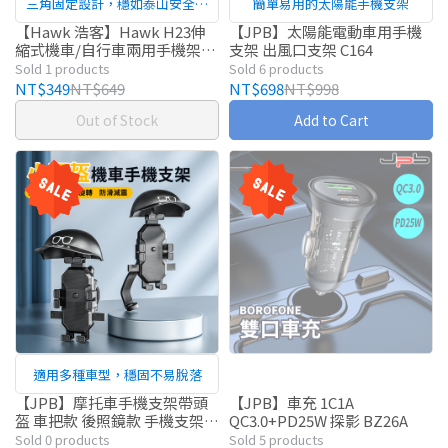
三角固定設計，穩如泰山安全第
簡單易用的太陽能手機支架
一
【Hawk 浩客】Hawk H23伸
【JPB】太陽能電動車用手機
縮式機車/自行車兩用手機架
支架 出風口支架 C164
(19-HCM230BK)
Sold 1 products
Sold 6 products
NT$349
NT$649
NT$698
NT$998
Out of Stock
Add to Cart
適用多種車型，穩固不易脫落
【JPB】摩托車手機支架帶頭
【JPB】車充 1C1A
盔 車把款 後照鏡款 手機支架
QC3.0+PD25W 探影 BZ26A
支架
Sold 0 products
Sold 5 products