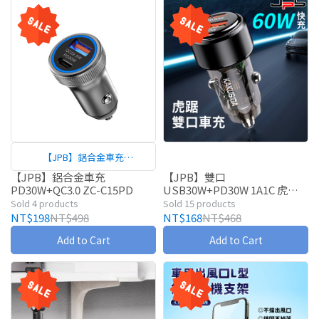
【JPB】鋁合金車充
PD30W+QC3.0 ZC-C15PD
【JPB】鋁合金車充
【JPB】雙口
PD30W+QC3.0 ZC-C15PD
USB30W+PD30W 1A1C 虎踞
系列 車充 KSC-1175
Sold 4 products
Sold 15 products
NT$198
NT$498
NT$168
NT$468
Add to Cart
Add to Cart