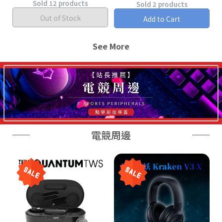
Sold 12 products
Sold 2 products
Out of Stock
Add to Cart
See More
電競周邊