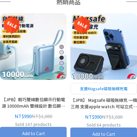
熱銷商品
支援Magsafe磁吸無線充電
【JPB】輕巧雙線數位顯示行動電
【JPB】 Magsafe 磁吸無線充 一機
源 10000mAh 雙線設計 數位顯示
三用 支援apple watch 可站立式行
行動電源 Type-C 蘋果
動電源 支架設計 行動電源
NT$990
NT$1,080
NT$990
NT$1,680
Sold 147 products
Sold 64 products
Add to Cart
Add to Cart