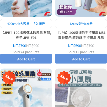
4000mAh大容量，持久續行
12cm超迷你機身
【JPB】100檔摺疊冰敷風扇 數顯/
【JPB】100檔迷你手持風扇 M81
夾子 JPB-F01
數位顯示 超涼感 手持風扇 風扇
NT$790
NT$990
NT$590
NT$790
Sold 24 products
Sold 15 products
Add to Cart
Add to Cart