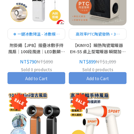
❄ 一鍵冰敷降溫 - 冰敷模式
高效率PTC陶瓷發熱，3秒
快速帶來沁涼感，炎熱天氣
速熱，無明火安全不耗氧
附掛繩【JPB】摺疊冰敷手持
【KINYO】瞬熱陶瓷電暖器
也能立即舒適降溫
風扇｜100段風速｜LED數顯｜
EH-55 桌上型電暖器 瞬間加熱
Type-C充電 風扇
暖器 電暖器 原廠公司貨
NT$790
NT$890
NT$899
NT$1,099
Sold 0 products
Sold 0 products
Add to Cart
Add to Cart