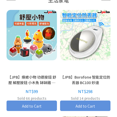
生活家電
【JPB】療癒小物 功德按鈕 舒
【JPB】Borofone 智能定位防
壓 解壓按鈕 小木魚 缽缽雞 趣
丟器 BC100 妙達
味按鍵 俄羅斯方塊
NT$99
NT$298
Sold 66 products
Sold 14 products
Add to Cart
Add to Cart