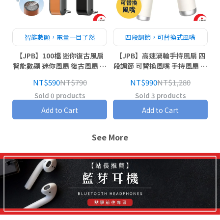
智能數顯，電量一目了然
四段調節，可替換式風嘴
【JPB】100檔 迷你復古風扇
【JPB】高速渦輪手持風扇 四
智能數顯 迷你風扇 復古風扇 風
段調節 可替換風嘴 手持風扇 風
扇
扇
NT$590
NT$790
NT$990
NT$1,280
Sold 0 products
Sold 3 products
Add to Cart
Add to Cart
See More