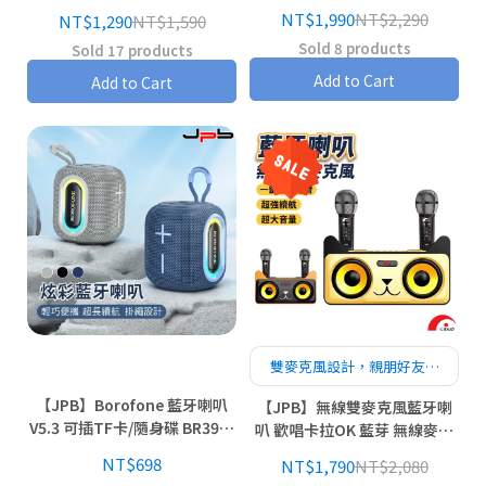
8806W
NT$1,990
NT$2,290
NT$1,290
NT$1,590
Sold 8 products
Sold 17 products
Add to Cart
Add to Cart
雙麥克風設計，親朋好友歡
樂合唱
【JPB】Borofone 藍牙喇叭
【JPB】無線雙麥克風藍牙喇
V5.3 可插TF卡/隨身碟 BR39凱
叭 歡唱卡拉OK 藍芽 無線麥克
雅
風 藍芽喇叭 音箱 喇叭
NT$698
NT$1,790
NT$2,080