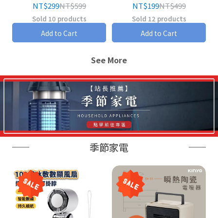
NT$299
NT$599
NT$199
NT$499
Sold 10 products
Sold 12 products
Add to Cart
Add to Cart
See More
季節家電