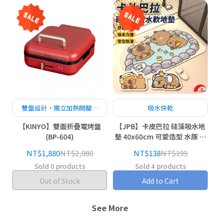
雙盤設計，獨立加熱開關，
吸水快乾
料理應用更多元
【KINYO】雙面折疊電烤盤
【JPB】卡皮巴拉 硅藻吸水地
(BP-604)
墊 40x60cm 可愛造型 水豚 泡
澡 吸水墊 防滑地墊 浴室地墊
NT$1,880
NT$2,080
NT$138
NT$199
Sold 0 products
Sold 4 products
Out of Stock
Add to Cart
See More