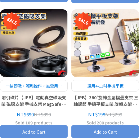
一按即吸，輕鬆操作，無需用力
適用4-11吋手機平板
拉扯
附引磁片【JPB】電動真空磁吸支
【JPB】360°旋轉金屬摺疊支架 三
架 磁吸支架 手機支架 MagSafe 折
軸調節 手機平板支架 旋轉支架 摺
疊導航支架 真空磁吸手機架 汽車支
疊支架 手機支架 平板支架 支架
NT$690
NT$890
NT$198
NT$299
架
Sold 109 products
Sold 200 products
Add to Cart
Add to Cart