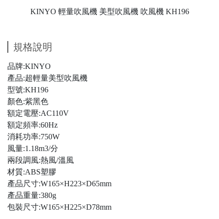
KINYO 輕量吹風機 美型吹風機 吹風機 KH196
規格說明
品牌:KINYO
產品:超輕量美型吹風機
型號:KH196
顏色:紫黑色
額定電壓:AC110V
額定頻率:60Hz
消耗功率:750W
風量:1.18m3/分
兩段調風:熱風/溫風
材質:ABS塑膠
產品尺寸:W165×H223×D65mm
產品重量:380g
包裝尺寸:W165×H225×D78mm