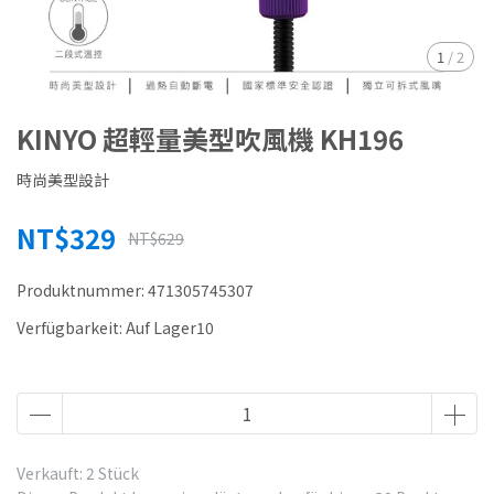
1
/
2
KINYO 超輕量美型吹風機 KH196
時尚美型設計
NT$329
NT$629
Produktnummer:
471305745307
Verfügbarkeit:
Auf Lager10
Verkauft: 2 Stück