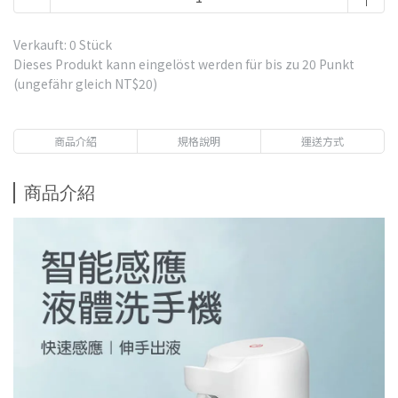
Verkauft: 0 Stück
Dieses Produkt kann eingelöst werden für bis zu
20
Punkt
(ungefähr gleich
NT$20
)
商品介紹
規格說明
運送方式
商品介紹