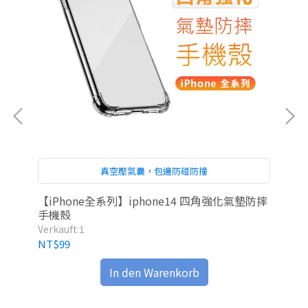
真空壓氣囊，包邊防碰防撞
鋼化
【iPhone全系列】iphone14 四角強化氣墊防摔
【i
手機殼
保
Verkauft:1
Ver
NT$99
NT
In den Warenkorb