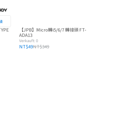
級
TYPE
【JPB】Micro轉i5/6/7 轉接頭 FT-
ADA13
Verkauft: 0
NT$49
NT$349