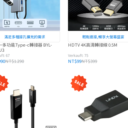
滿足多種接孔擴充的需求
輕鬆連接,暢享大螢幕盛宴
多功能Type-c轉接器 BYL-
HDTV 4K高清轉接線 0.5M
U3
ft: 67
Verkauft: 75
90
NT$1.290
NT$99
NT$399