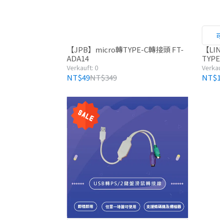
【JPB】micro轉TYPE-C轉接頭 FT-
【LI
ADA14
TYPE
Verkauft: 0
Verkau
NT$49
NT$349
NT$1