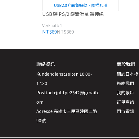
USB2.0介面免驅動，隨插即用
USB 轉 PS/2 鍵盤滑鼠 轉接線
Verkauft: 1
NT$69
NT$369
聯絡資訊
關於我們
Kundendienstzeiten:10:00-
關於日本橋
17:30
聯絡我們
Postfach:jpbtpe2342@gmail.c
我的帳戶
om
訂單查詢
Adresse:高雄市三民區建國二路
門市資訊
90號