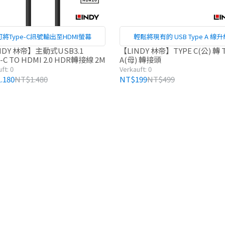
可將Type-C訊號輸出至HDMI螢幕
輕鬆將現有的 USB Type A 線升
NDY 林帝】主動式USB3.1
【LINDY 林帝】TYPE C(公) 轉 
-C TO HDMI 2.0 HDR轉接線 2M
A(母) 轉接頭
ft: 0
Verkauft: 0
.180
NT$1.480
NT$199
NT$499