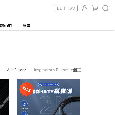
DE ｜ TWD
電腦配件
家電
Alle Filter
Insgesamt 9 Elemente