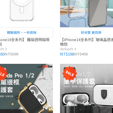
輕鬆吸附，一秒即充
好材質 更防摔
hone14全系列】 魔磁透明磁吸
【iPhone14全系列】玻璃晶透
殼
機殼
ft: 2
Verkauft: 4
50
NT$690
NT$198
NT$498