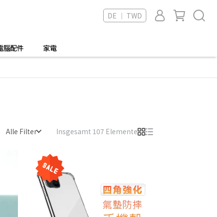
DE ｜ TWD
電腦配件
家電
Alle Filter
Insgesamt 107 Elemente