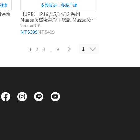
保護套
支架設計，多段可調
繩保護
【JPB】IP16 /15/14/13 系列
Magsafe磁吸氣墊手機殼 Magsafe 支
架 抗黃手機殼
Verkauft: 6
NT$399
NT$499
1
1
2
3
...
9