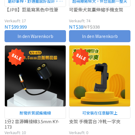
磨砂筆桿，舒適握感好設計，長
超萌療癒柴犬，伴您追劇一整天
時間書寫不易疲倦
【JPB】巨能寫黑色中性筆
可愛柴犬氣囊伸縮手機支架
Verkauft: 17
Verkauft: 74
NT$99.999
NT$38
NT$338
In den Warenkorb
In den Warenkorb
耐彎折質感編織線
可安裝在任意腳架上
1分2 音源轉接線3.5mm KY-
支架 手機雲台 冷靴一字夾
173
Verkauft: 10
Verkauft: 0