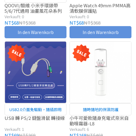
QOOVI/酷維 小米手環錶帶
Apple Watch 49mm PMMA高
5/6/7代通用 油畫風花朵系列
清軟膜保護貼
Verkauft: 0
Verkauft: 0
NT$68
NT$368
NT$68
NT$368
In den Warenkorb
In den Warenkorb
USB2.0介面免驅動，隨插即用
隨時隨地的保濕防護
USB 轉 PS/2 鍵盤滑鼠 轉接線
小牛可愛款隨身充電式奈米自
動噴霧器-L8
Verkauft: 1
Verkauft: 6
NT$69
NT$369
NT$168
NT$468