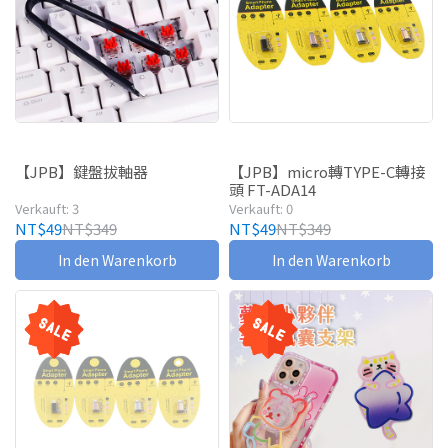
【JPB】鍵盤拔軸器
【JPB】micro轉TYPE-C轉接
頭 FT-ADA14
Verkauft: 3
Verkauft: 0
NT$49
NT$349
NT$49
NT$349
In den Warenkorb
In den Warenkorb